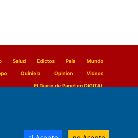
o
Salud
Edictos
País
Mundo
opo
Quiniela
Opinion
Videos
El Diario de Papel en DIGITAL
e Contenidos:
Nemesio
ración,
si Acepto
no Acepto