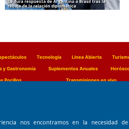
La dura respuesta de Argentina a Brasil tras la
rebaja de la relación diplomática
spectáculos
Tecnología
Linea Abierta
Turism
a y Gastronomía
Suplementos Anuales
Horósc
e Pocillos
Transmisiones en vivo
Nemesio
Domicilio Legal: José Ingenieros 855,
Director General d
o de 1992
Santa Rosa, La Pampa.
Dr. Jorge Ricardo 
riencia nos encontramos en la necesidad de
Número de Registro DNDA:
Redacción, Administ