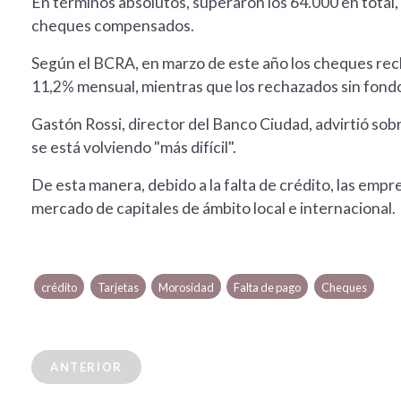
En términos absolutos, superaron los 64.000 en total,
cheques compensados.
Según el BCRA, en marzo de este año los cheques rec
11,2% mensual, mientras que los rechazados sin fon
Gastón Rossi, director del Banco Ciudad, advirtió sobr
se está volviendo "más difícil".
De esta manera, debido a la falta de crédito, las empr
mercado de capitales de ámbito local e internacional.
crédito
Tarjetas
Morosidad
Falta de pago
Cheques
ANTERIOR