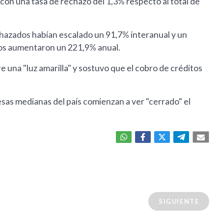
 con una tasa de rechazo del 1,3% respecto al total de
hazados habían escalado un 91,7% interanual y un
dos aumentaron un 221,9% anual.
e una "luz amarilla" y sostuvo que el cobro de créditos
esas medianas del país comienzan a ver "cerrado" el
SIGUIENTE