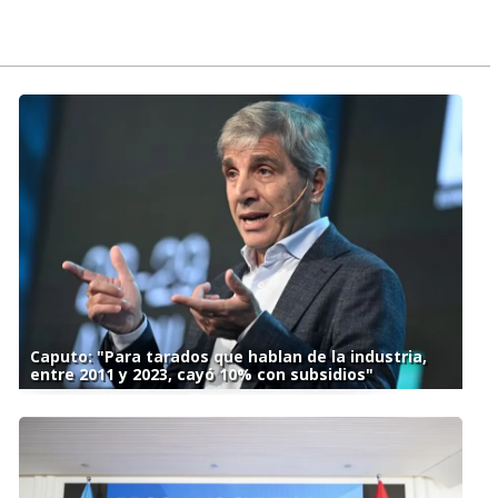
Caputo: "Para tarados que hablan de la industria,
entre 2011 y 2023, cayó 10% con subsidios"