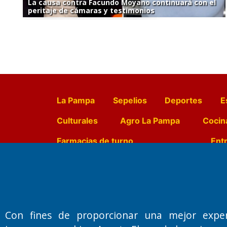
La causa contra Facundo Moyano continuará con el
peritaje de cámaras y testimonios
La Pampa
Sepelios
Deportes
E
Culturales
Agro La Pampa
Cocin
Farmacias de turno
Entr
Fundado por el
Doctor Antonio 
Primera edición: Domingo 3 de May
Con fines de proporcionar una mejor expe
Miembro de ADIRA,ADEPA y CPPAL