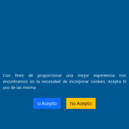
Fundado por el
Doctor Antonio Nemesio
Primera edición: Domingo 3 de Mayo de 1992
Miembro de ADIRA,ADEPA y CPPAL
Propietario: El Diario SRL
Director Periodístico:
Walter René Goñi
Con fines de proporcionar una mejor experiencia nos
encontramos en la necesidad de incorporar cookies. Acepta El
uso de las misma
Domicilio Legal: José Ingenieros 855,
Santa Rosa, La Pampa.
Número de Registro DNDA:
si Acepto
no Acepto
RL-2019-55551274-APN-DNDA#MJ
Edición #
9418
Fecha de Edición:
7/08/2026
Fecha de Inicio: 19/10/2000