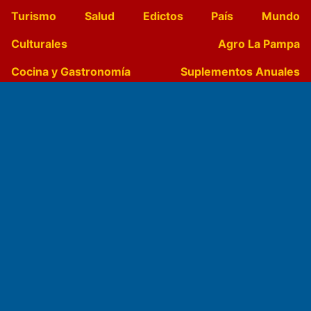
Turismo
Salud
Edictos
País
Mundo
Culturales
Agro La Pampa
Cocina y Gastronomía
Suplementos Anuales
Horóscopo
Quiniela
Opinion
Videos
Farmacias de turno
Entre Pocillos
Transmisiones en vivo
El Diario de Papel en DIGITAL