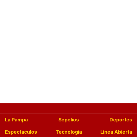
La Pampa
Sepelios
Deportes
Espectáculos
Tecnología
Linea Abierta