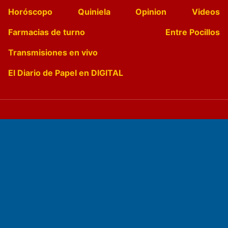
Horóscopo
Quiniela
Opinion
Videos
Farmacias de turno
Entre Pocillos
Transmisiones en vivo
El Diario de Papel en DIGITAL
Fundado por el
Doctor Antonio Nemesio