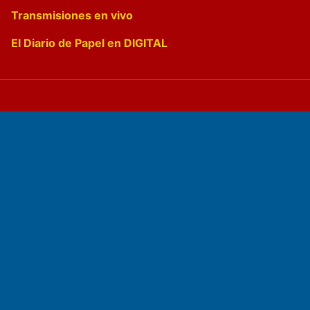
Transmisiones en vivo
El Diario de Papel en DIGITAL
Fundado por el
Doctor Antonio Nemesio
Primera edición: Domingo 3 de Mayo de 1992
Miembro de ADIRA,ADEPA y CPPAL
Propietario: El Diario SRL
Director Periodístico: