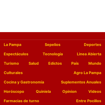
La Pampa
Sepelios
Deportes
Espectáculos
Tecnología
Linea Abierta
Turismo
Salud
Edictos
País
Mundo
Culturales
Agro La Pampa
Cocina y Gastronomía
Suplementos Anuales
Horóscopo
Quiniela
Opinion
Videos
Farmacias de turno
Entre Pocillos