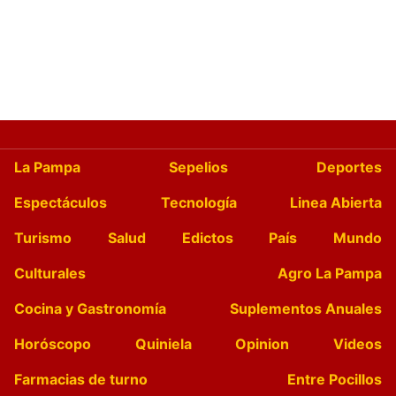
La Pampa
Sepelios
Deportes
Espectáculos
Tecnología
Linea Abierta
Turismo
Salud
Edictos
País
Mundo
Culturales
Agro La Pampa
Cocina y Gastronomía
Suplementos Anuales
Horóscopo
Quiniela
Opinion
Videos
Farmacias de turno
Entre Pocillos