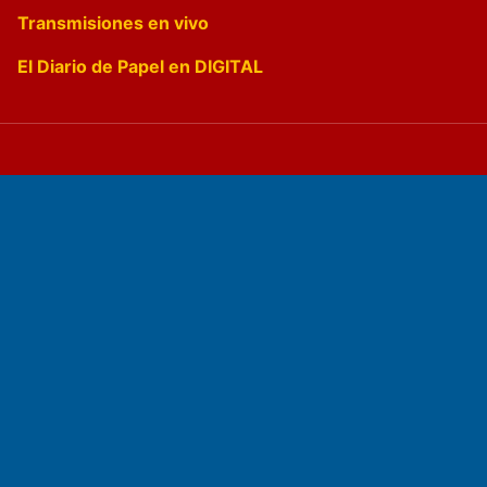
Transmisiones en vivo
El Diario de Papel en DIGITAL
Fundado por el
Doctor Antonio Nemesio
Primera edición: Domingo 3 de Mayo de 1992
Miembro de ADIRA,ADEPA y CPPAL
Propietario: El Diario SRL
Director Periodístico: