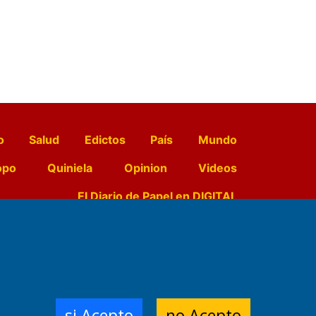
o
Salud
Edictos
País
Mundo
opo
Quiniela
Opinion
Videos
El Diario de Papel en DIGITAL
e Contenidos:
Nemesio
ración,
si Acepto
no Acepto