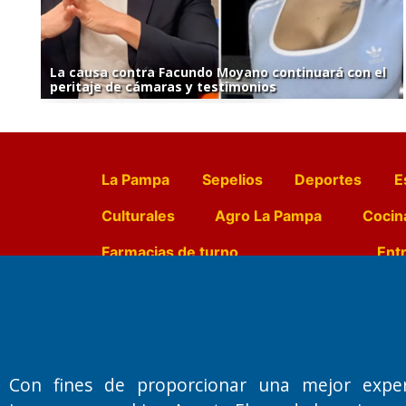
La causa contra Facundo Moyano continuará con el
peritaje de cámaras y testimonios
La Pampa
Sepelios
Deportes
E
Culturales
Agro La Pampa
Cocin
Farmacias de turno
Entr
Fundado por el
Doctor Antonio 
Primera edición: Domingo 3 de May
Con fines de proporcionar una mejor expe
Miembro de ADIRA,ADEPA y CPPAL