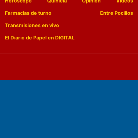
Horóscopo
Quiniela
Opinion
Videos
Farmacias de turno
Entre Pocillos
Transmisiones en vivo
El Diario de Papel en DIGITAL
Fundado por el
Doctor Antonio Nemesio
Primera edición: Domingo 3 de Mayo de 1992