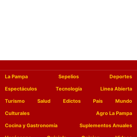
La Pampa
Sepelios
Deportes
Espectáculos
Tecnología
Linea Abierta
Turismo
Salud
Edictos
País
Mundo
Culturales
Agro La Pampa
Cocina y Gastronomía
Suplementos Anuales