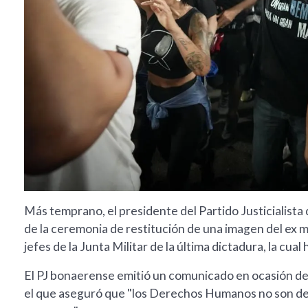
Más temprano, el presidente del Partido Justicialista
de la ceremonia de restitución de una imagen del ex 
jefes de la Junta Militar de la última dictadura, la cual
El PJ bonaerense emitió un comunicado en ocasión del 
el que aseguró que "los Derechos Humanos no son de 