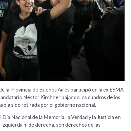
 de la Provincia de Buenos Aires participó en la ex ESMA
mandatario Néstor Kirchner bajando los cuadros de los
 había sido retirada por el gobierno nacional.
Día Nacional de la Memoria, la Verdad y la Justicia en
izquierda ni de derecha, son derechos de las