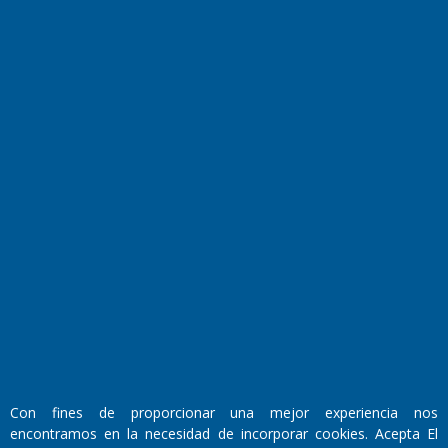
Transmisiones en vivo
El Diario de Papel en DIGITAL
Fundado por el
Doctor Antonio Nemesio
Primera edición: Domingo 3 de Mayo de 1992
Con fines de proporcionar una mejor experiencia nos
Miembro de ADIRA,ADEPA y CPPAL
encontramos en la necesidad de incorporar cookies. Acepta El
Propietario: El Diario SRL