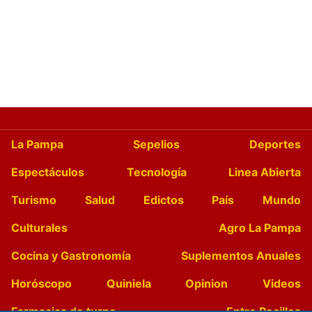
La Pampa
Sepelios
Deportes
Espectáculos
Tecnología
Linea Abierta
Turismo
Salud
Edictos
País
Mundo
Culturales
Agro La Pampa
Cocina y Gastronomía
Suplementos Anuales
Horóscopo
Quiniela
Opinion
Videos
Farmacias de turno
Entre Pocillos