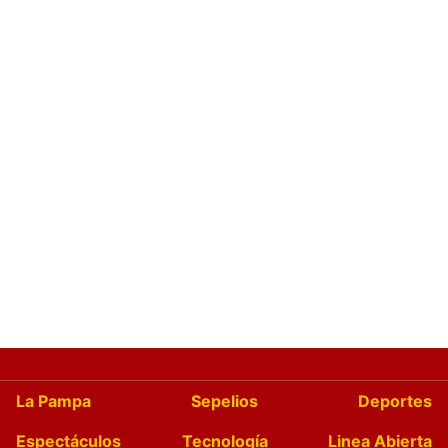
La Pampa
Sepelios
Deportes
Espectáculos
Tecnología
Linea Abierta