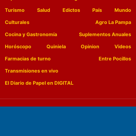
Turismo
Salud
Edictos
País
Mundo
Culturales
Agro La Pampa
Cocina y Gastronomía
Suplementos Anuales
Horóscopo
Quiniela
Opinion
Videos
Farmacias de turno
Entre Pocillos
Transmisiones en vivo
El Diario de Papel en DIGITAL