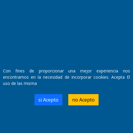
Fundado por el
Doctor Antonio Nemesio
Primera edición: Domingo 3 de Mayo de 1992
Miembro de ADIRA,ADEPA y CPPAL
Propietario: El Diario SRL
Director Periodístico:
Walter René Goñi
Con fines de proporcionar una mejor experiencia nos
encontramos en la necesidad de incorporar cookies. Acepta El
uso de las misma
Domicilio Legal: José Ingenieros 855,
Santa Rosa, La Pampa.
Número de Registro DNDA:
si Acepto
no Acepto
RL-2019-55551274-APN-DNDA#MJ
Edición #
9419
Fecha de Edición:
8/08/2026
Fecha de Inicio: 19/10/2000