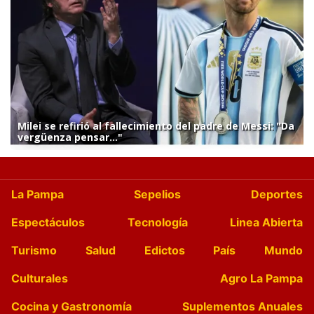
Milei se refirió al fallecimiento del padre de Messi: "Da
vergüenza pensar..."
La Pampa
Sepelios
Deportes
Espectáculos
Tecnología
Linea Abierta
Turismo
Salud
Edictos
País
Mundo
Culturales
Agro La Pampa
Cocina y Gastronomía
Suplementos Anuales