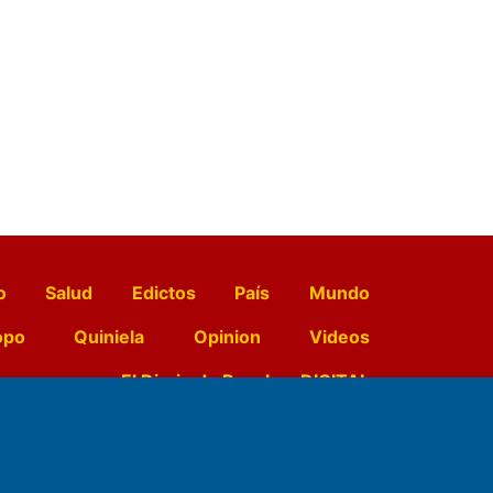
o
Salud
Edictos
País
Mundo
opo
Quiniela
Opinion
Videos
El Diario de Papel en DIGITAL