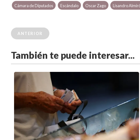
Cámara de Diputados
Escándalo
Oscar Zago
Lisandro Almir
ANTERIOR
También te puede interesar...