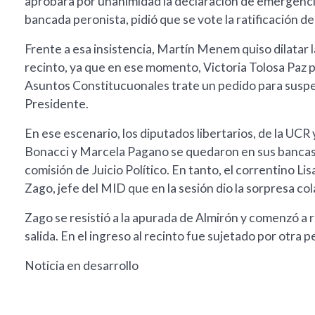
aprobara por unanimidad la declaración de emergenci
bancada peronista, pidió que se vote la ratificación de 
Frente a esa insistencia, Martín Menem quiso dilatar l
recinto, ya que en ese momento, Victoria Tolosa Paz 
Asuntos Constitucuonales trate un pedido para suspe
Presidente.
En ese escenario, los diputados libertarios, de la UCR
Bonacci y Marcela Pagano se quedaron en sus bancas a 
comisión de Juicio Político. En tanto, el correntino L
Zago, jefe del MID que en la sesión dio la sorpresa c
Zago se resistió a la apurada de Almirón y comenzó a
salida. En el ingreso al recinto fue sujetado por otra
Noticia en desarrollo