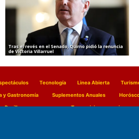
Tras el revés en el Senado, Quirno pidió la renuncia
de Victoria Villarruel
spectáculos
Tecnología
Linea Abierta
Turism
a y Gastronomía
Suplementos Anuales
Horósc
e Pocillos
Transmisiones en vivo