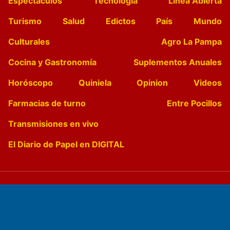
Espectáculos
Tecnología
Linea Abierta
Turismo
Salud
Edictos
País
Mundo
Culturales
Agro La Pampa
Cocina y Gastronomía
Suplementos Anuales
Horóscopo
Quiniela
Opinion
Videos
Farmacias de turno
Entre Pocillos
Transmisiones en vivo
El Diario de Papel en DIGITAL