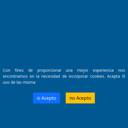
Fundado por el
Doctor Antonio Nemesio
Primera edición: Domingo 3 de Mayo de 1992
Miembro de ADIRA,ADEPA y CPPAL
Propietario: El Diario SRL
Director Periodístico:
Walter René Goñi
Con fines de proporcionar una mejor experiencia nos
encontramos en la necesidad de incorporar cookies. Acepta El
uso de las misma
Domicilio Legal: José Ingenieros 855,
Santa Rosa, La Pampa.
Número de Registro DNDA:
si Acepto
no Acepto
RL-2019-55551274-APN-DNDA#MJ
Edición #
9419
Fecha de Edición:
8/08/2026
Fecha de Inicio: 19/10/2000