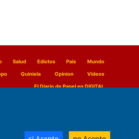
o
Salud
Edictos
País
Mundo
opo
Quiniela
Opinion
Videos
El Diario de Papel en DIGITAL
e Contenidos:
Nemesio
ración,
si Acepto
no Acepto