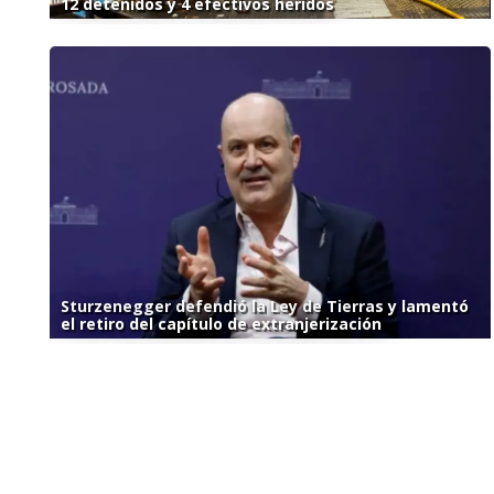
12 detenidos y 4 efectivos heridos
Sturzenegger defendió la Ley de Tierras y lamentó
el retiro del capítulo de extranjerización