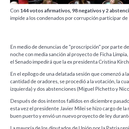
Con
144 votos afirmativos, 98 negativos y 2 abstenc
impide a los condenados por corrupción participar de 
En medio de denuncias de "proscripción" por parte de
noche con media sanción al proyecto de Ficha Limpia, 
el Senado impedirá que la ex presidenta Cristina Kirc
En el epílogo de una delatada sesión que comenzó a las
cantidad de oradores, se procedió a la votación, la cu
izquierda) y dos abstenciones (Miguel Pichetto y Nic
Después de dos intentos fallidos en diciembre pasado, a 
esta vez el presidente Javier Milei se hizo cargo de la
buen puerto y envió un nuevo proyecto de ley durante 
La mayoría de los diputados de Unión por la Patria rep