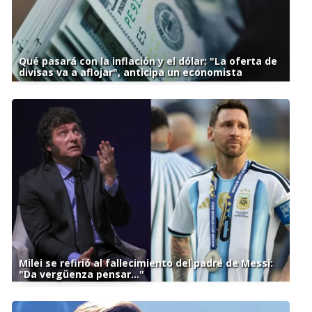
Qué pasará con la inflación y el dólar: "La oferta de
divisas va a aflojar", anticipa un economista
Milei se refirió al fallecimiento del padre de Messi:
"Da vergüenza pensar..."