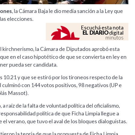
iones
, la Cámara Baja le dio media sanción a la Ley que
las elecciones.
Escuchá esta nota
EL DIARIO
digital
minutos
l kirchnerismo, la Cámara de Diputados aprobó esta
que en el caso hipotético de que se convierta en ley en
hner pueda ser candidata.
 10.21 y que se estiró por los tironeos respecto de la
al culminó con 144 votos positivos, 98 negativos (UP e
olás Massot).
raíz de la falta de voluntad política del oficialismo,
 responsabilidad política de que Ficha Limpia llegue a
el verano, que tuvo el aval de los bloques dialoguistas.
itieron la teoría de que la propuesta de Ficha Limpia