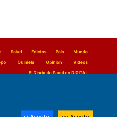
o
Salud
Edictos
País
Mundo
opo
Quiniela
Opinion
Videos
El Diario de Papel en DIGITAL
e Contenidos:
Nemesio
ración,
si Acepto
no Acepto