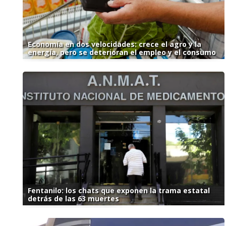
Economía en dos velocidades: crece el agro y la
energía, pero se deterioran el empleo y el consumo
Fentanilo: los chats que exponen la trama estatal
detrás de las 63 muertes