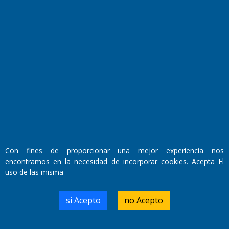
Fundado por el
Doctor Antonio Nemesio
Con fines de proporcionar una mejor experiencia nos
Primera edición: Domingo 3 de Mayo de 1992
encontramos en la necesidad de incorporar cookies. Acepta El
Miembro de ADIRA,ADEPA y CPPAL
uso de las misma
Propietario: El Diario SRL
Director Periodístico:
Walter René Goñi
si Acepto
no Acepto
Domicilio Legal: José Ingenieros 855,