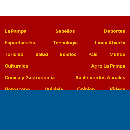
La Pampa
Sepelios
Deportes
Espectáculos
Tecnología
Linea Abierta
Turismo
Salud
Edictos
País
Mundo
Culturales
Agro La Pampa
Cocina y Gastronomía
Suplementos Anuales
Horóscopo
Quiniela
Opinion
Videos
Farmacias de turno
Entre Pocillos
Transmisiones en vivo
El Diario de Papel en DIGITAL