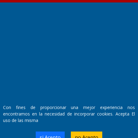
Fundado por el
Doctor Antonio Nemesio
Primera edición: Domingo 3 de Mayo de 1992
Miembro de ADIRA,ADEPA y CPPAL
Propietario: El Diario SRL
Director Periodístico:
Walter René Goñi
Con fines de proporcionar una mejor experiencia nos
encontramos en la necesidad de incorporar cookies. Acepta El
uso de las misma
Domicilio Legal: José Ingenieros 855,
Santa Rosa, La Pampa.
Número de Registro DNDA:
si Acepto
no Acepto