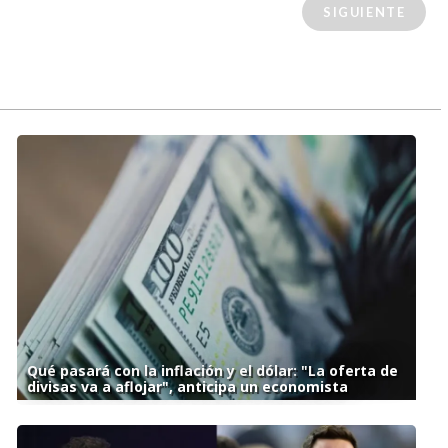
SIGUIENTE
Qué pasará con la inflación y el dólar: "La oferta de
divisas va a aflojar", anticipa un economista