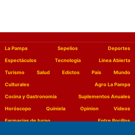
La Pampa
Sepelios
Deportes
Espectáculos
Tecnología
Linea Abierta
Turismo
Salud
Edictos
País
Mundo
Culturales
Agro La Pampa
Cocina y Gastronomía
Suplementos Anuales
Horóscopo
Quiniela
Opinion
Videos
Farmacias de turno
Entre Pocillos
Transmisiones en vivo