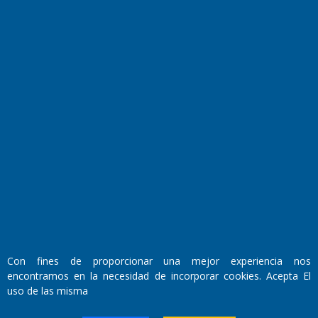
El Diario de Papel en DIGITAL
Fundado por el
Doctor Antonio Nemesio
Primera edición: Domingo 3 de Mayo de 1992
Con fines de proporcionar una mejor experiencia nos
Miembro de ADIRA,ADEPA y CPPAL
encontramos en la necesidad de incorporar cookies. Acepta El
Propietario: El Diario SRL
Director Periodístico:
uso de las misma
Walter René Goñi