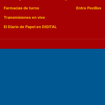
Farmacias de turno
Entre Pocillos
Transmisiones en vivo
El Diario de Papel en DIGITAL
Fundado por el
Doctor Antonio Nemesio
Primera edición: Domingo 3 de Mayo de 1992