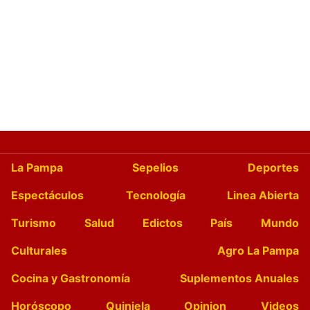
La Pampa
Sepelios
Deportes
Espectáculos
Tecnología
Linea Abierta
Turismo
Salud
Edictos
País
Mundo
Culturales
Agro La Pampa
Cocina y Gastronomía
Suplementos Anuales
Horóscopo
Quiniela
Opinion
Videos