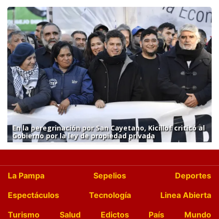
En la peregrinación por San Cayetano, Kicillof criticó al
Gobierno por la ley de propiedad privada
La Pampa
Sepelios
Deportes
Espectáculos
Tecnología
Linea Abierta
Turismo
Salud
Edictos
País
Mundo