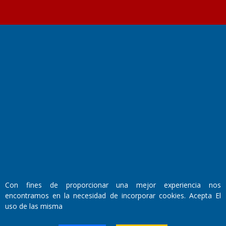
Fundado por el
Doctor Antonio Nemesio
Primera edición: Domingo 3 de Mayo de 1992
Miembro de ADIRA,ADEPA y CPPAL
Propietario: El Diario SRL
Director Periodístico:
Walter René Goñi
Con fines de proporcionar una mejor experiencia nos
encontramos en la necesidad de incorporar cookies. Acepta El
Domicilio Legal: José Ingenieros 855,
uso de las misma
Santa Rosa, La Pampa.
Número de Registro DNDA: