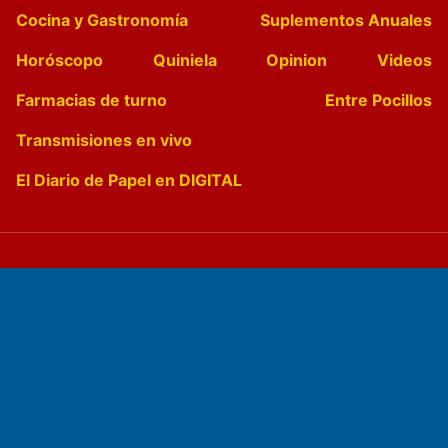
Cocina y Gastronomía
Suplementos Anuales
Horóscopo
Quiniela
Opinion
Videos
Farmacias de turno
Entre Pocillos
Transmisiones en vivo
El Diario de Papel en DIGITAL