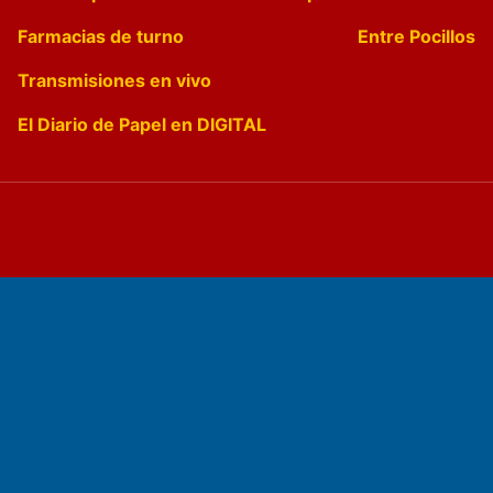
Farmacias de turno
Entre Pocillos
Transmisiones en vivo
El Diario de Papel en DIGITAL
Fundado por el
Doctor Antonio Nemesio
Primera edición: Domingo 3 de Mayo de 1992