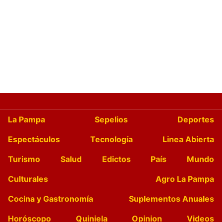
La Pampa
Sepelios
Deportes
Espectáculos
Tecnología
Linea Abierta
Turismo
Salud
Edictos
País
Mundo
Culturales
Agro La Pampa
Cocina y Gastronomía
Suplementos Anuales
Horóscopo
Quiniela
Opinion
Videos