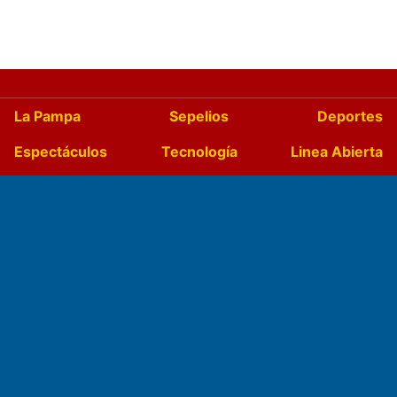
La Pampa
Sepelios
Deportes
Espectáculos
Tecnología
Linea Abierta
Turismo
Salud
Edictos
País
Mundo
Culturales
Agro La Pampa
Cocina y Gastronomía
Suplementos Anuales
Horóscopo
Quiniela
Opinion
Videos
Farmacias de turno
Entre Pocillos
Transmisiones en vivo