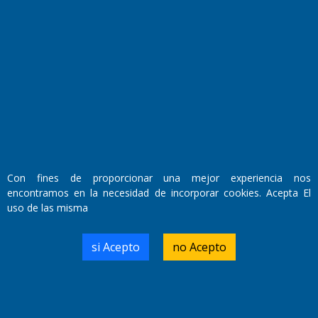
El Diario de Papel en DIGITAL
Con fines de proporcionar una mejor experiencia nos
encontramos en la necesidad de incorporar cookies. Acepta El
uso de las misma
Fundado por el
Doctor Antonio Nemesio
Primera edición: Domingo 3 de Mayo de 1992
Miembro de ADIRA,ADEPA y CPPAL
si Acepto
no Acepto
Propietario: El Diario SRL
Director Periodístico:
Walter René Goñi