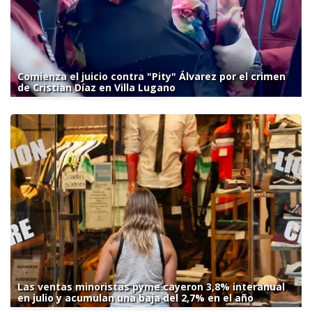
Comienza el juicio contra "Pity" Álvarez por el crimen
de Cristian Díaz en Villa Lugano
Las ventas minoristas pyme cayeron 3,8% interanual
en julio y acumulan una baja del 2,7% en el año