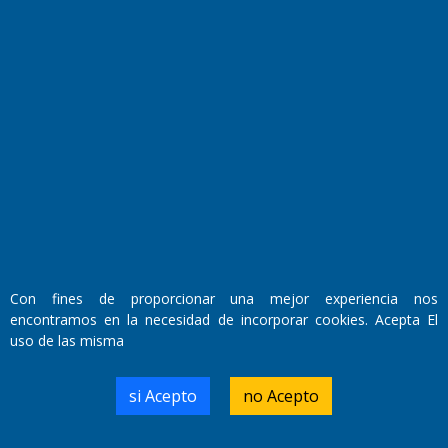
Fundado por el
Doctor Antonio Nemesio
Con fines de proporcionar una mejor experiencia nos
Primera edición: Domingo 3 de Mayo de 1992
encontramos en la necesidad de incorporar cookies. Acepta El
Miembro de ADIRA,ADEPA y CPPAL
uso de las misma
Propietario: El Diario SRL
Director Periodístico:
Walter René Goñi
si Acepto
no Acepto
Domicilio Legal: José Ingenieros 855,