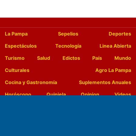
La Pampa
Sepelios
Deportes
Espectáculos
Tecnología
Linea Abierta
Turismo
Salud
Edictos
País
Mundo
Culturales
Agro La Pampa
Cocina y Gastronomía
Suplementos Anuales
Horóscopo
Quiniela
Opinion
Videos
Farmacias de turno
Entre Pocillos
Transmisiones en vivo
El Diario de Papel en DIGITAL