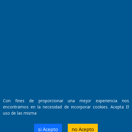
El Diario de Papel en DIGITAL
Fundado por el
Doctor Antonio Nemesio
Primera edición: Domingo 3 de Mayo de 1992
Con fines de proporcionar una mejor experiencia nos
Miembro de ADIRA,ADEPA y CPPAL
encontramos en la necesidad de incorporar cookies. Acepta El
Propietario: El Diario SRL
Director Periodístico:
uso de las misma
Walter René Goñi
si Acepto
no Acepto