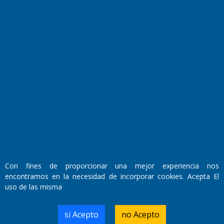
El Diario de Papel en DIGITAL
Fundado por el
Doctor Antonio Nemesio
Con fines de proporcionar una mejor experiencia nos
Primera edición: Domingo 3 de Mayo de 1992
encontramos en la necesidad de incorporar cookies. Acepta El
Miembro de ADIRA,ADEPA y CPPAL
uso de las misma
Propietario: El Diario SRL
Director Periodístico:
Walter René Goñi
si Acepto
no Acepto