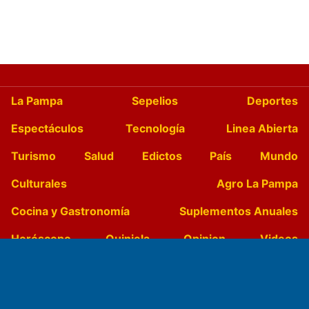
La Pampa
Sepelios
Deportes
Espectáculos
Tecnología
Linea Abierta
Turismo
Salud
Edictos
País
Mundo
Culturales
Agro La Pampa
Cocina y Gastronomía
Suplementos Anuales
Horóscopo
Quiniela
Opinion
Videos
Farmacias de turno
Entre Pocillos
Transmisiones en vivo