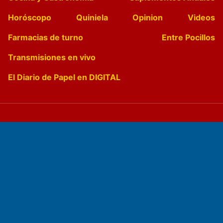
Horóscopo
Quiniela
Opinion
Videos
Farmacias de turno
Entre Pocillos
Transmisiones en vivo
El Diario de Papel en DIGITAL