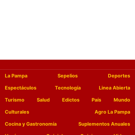
La Pampa
Sepelios
Deportes
Espectáculos
Tecnología
Linea Abierta
Turismo
Salud
Edictos
País
Mundo
Culturales
Agro La Pampa
Cocina y Gastronomía
Suplementos Anuales