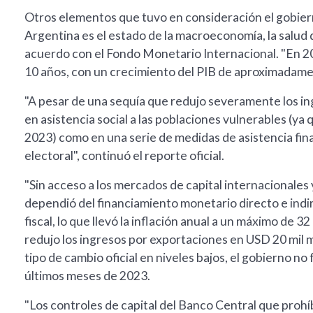
Otros elementos que tuvo en consideración el gobierno
Argentina es el estado de la macroeconomía, la salud 
acuerdo con el Fondo Monetario Internacional. "En 20
10 años, con un crecimiento del PIB de aproximadamen
"A pesar de una sequía que redujo severamente los ing
en asistencia social a las poblaciones vulnerables (ya
2023) como en una serie de medidas de asistencia fin
electoral", continuó el reporte oficial.
"Sin acceso a los mercados de capital internacionales
dependió del financiamiento monetario directo e indir
fiscal, lo que llevó la inflación anual a un máximo de 
redujo los ingresos por exportaciones en USD 20 mil mi
tipo de cambio oficial en niveles bajos, el gobierno no f
últimos meses de 2023.
"Los controles de capital del Banco Central que pro