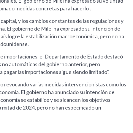
cionales. El gobierno de Milei ha expresado su voluntad
 tomado medidas concretas para hacerlo".
capital, y los cambios constantes de las regulaciones y
ina. El gobierno de Milei ha expresado su intención de
país logre la estabilización macroeconómica, pero no ha
tadounidense.
o de importaciones, el Departamento de Estado destacó
as no automáticas del gobierno anterior, pero
 pagar las importaciones sigue siendo limitado".
rgo revocando varias medidas intervencionistas como los
a economía. El gobierno ha anunciado su intención de
economía se estabilice y se alcancen los objetivos
a mitad de 2024, pero no han especificado un