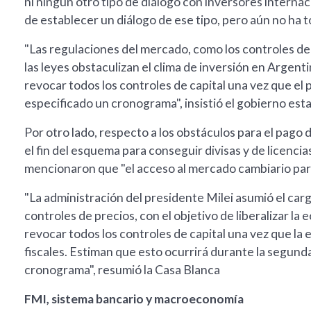
ni ningún otro tipo de diálogo con inversores interna
de establecer un diálogo de ese tipo, pero aún no ha
"Las regulaciones del mercado, como los controles de 
las leyes obstaculizan el clima de inversión en Argent
revocar todos los controles de capital una vez que el 
especificado un cronograma", insistió el gobierno es
Por otro lado, respecto a los obstáculos para el pag
el fin del esquema para conseguir divisas y de licenci
mencionaron que "el acceso al mercado cambiario para
"La administración del presidente Milei asumió el ca
controles de precios, con el objetivo de liberalizar l
revocar todos los controles de capital una vez que la 
fiscales. Estiman que esto ocurrirá durante la segund
cronograma", resumió la Casa Blanca
FMI, sistema bancario y macroeconomía