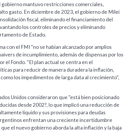
 el gobierno mantuvo restricciones comerciales,
alto gasto. En diciembre de 2023, el gobierno de Milei
solidación fiscal, eliminando el financiamiento del
evantando los controles de precios y eliminando
partamento de Estado.
ama con el FMI "no se habían alcanzado por amplios
 waivers de incumplimiento, además de dispensas por los
r el Fondo. "El plan actual se centra en el
líticas para reducir de manera duradera la inflación,
sí como los impedimentos de larga data al crecimiento",
stados Unidos consideraron que "está bien posicionado
oducidas desde 2002?, lo que implicó una reducción de
s altamente líquido y sus provisiones para deudas
argentinos enfrentan una creciente incertidumbre
ue el nuevo gobierno aborda la alta inflación y la baja