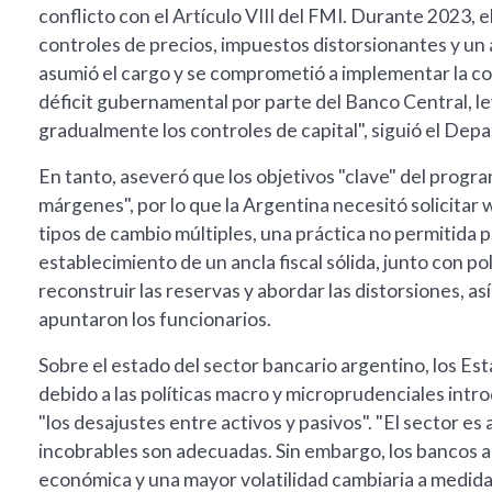
conflicto con el Artículo VIII del FMI. Durante 2023,
controles de precios, impuestos distorsionantes y un 
asumió el cargo y se comprometió a implementar la con
déficit gubernamental por parte del Banco Central, l
gradualmente los controles de capital", siguió el De
En tanto, aseveró que los objetivos "clave" del progr
márgenes", por lo que la Argentina necesitó solicitar
tipos de cambio múltiples, una práctica no permitida po
establecimiento de un ancla fiscal sólida, junto con po
reconstruir las reservas y abordar las distorsiones, a
apuntaron los funcionarios.
Sobre el estado del sector bancario argentino, los E
debido a las políticas macro y microprudenciales intr
"los desajustes entre activos y pasivos". "El sector e
incobrables son adecuadas. Sin embargo, los bancos 
económica y una mayor volatilidad cambiaria a medida q