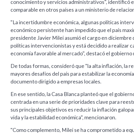
conocimiento y servicios administrativos", identificó
comparable en otros países a un ministerio de relacio
"La incertidumbre económica, algunas políticas interve
económico persistente han impedido que el país maxim
presidente Javier Milei asumió el cargo en diciembre
políticas intervencionistas y está decidido a realizar
economía favorable al mercado", destacó el gobierno
De todas formas, consideró que "la alta inflación, la r
mayores desafíos del país para estabilizar la economía
documento dirigido a empresas locales.
En ese sentido, la Casa Blanca planteó que el gobier
centrada en una serie de prioridades clave para rees
sus principales objetivos es reducir la inflación galo
vida y la estabilidad económica", mencionaron.
"Como complemento, Milei se ha comprometido a equil