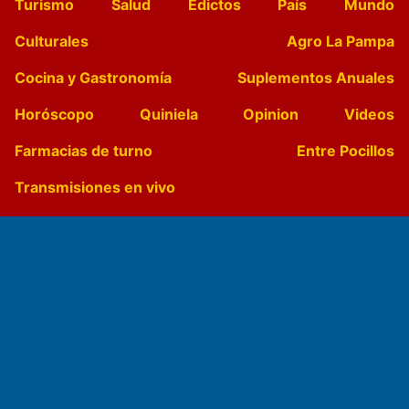
Turismo
Salud
Edictos
País
Mundo
Culturales
Agro La Pampa
Cocina y Gastronomía
Suplementos Anuales
Horóscopo
Quiniela
Opinion
Videos
Farmacias de turno
Entre Pocillos
Transmisiones en vivo
El Diario de Papel en DIGITAL