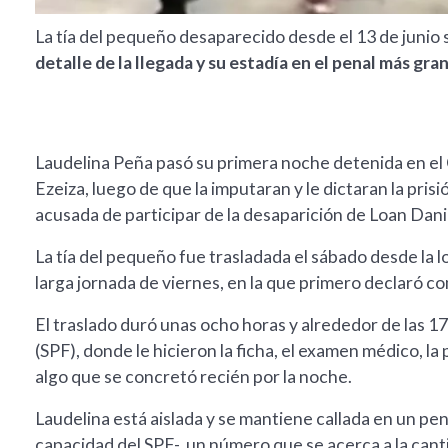
La tía del pequeño desaparecido desde el 13 de junio 
detalle de la llegada y su estadía en el penal más gra
Laudelina Peña pasó su primera noche detenida en el
Ezeiza, luego de que la imputaran y le dictaran la pri
acusada de participar de la desaparición de Loan Danil
La tía del pequeño fue trasladada el sábado desde la lo
larga jornada de viernes, en la que primero declaró co
El traslado duró unas ocho horas y alrededor de las 17
(SPF), donde le hicieron la ficha, el examen médico, la 
algo que se concretó recién por la noche.
Laudelina está aislada y se mantiene callada en un pe
capacidad del SPF-, un número que se acerca a la cant