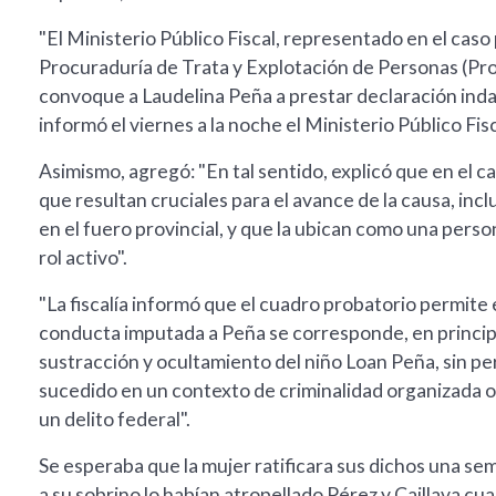
"El Ministerio Público Fiscal, representado en el caso
Procuraduría de Trata y Explotación de Personas (Prote
convoque a Laudelina Peña a prestar declaración inda
informó el viernes a la noche el Ministerio Público Fis
Asimismo, agregó: "En tal sentido, explicó que en el
que resultan cruciales para el avance de la causa, incl
en el fuero provincial, y que la ubican como una person
rol activo".
"La fiscalía informó que el cuadro probatorio permite
conducta imputada a Peña se corresponde, en principi
sustracción y ocultamiento del niño Loan Peña, sin p
sucedido en un contexto de criminalidad organizada 
un delito federal".
Se esperaba que la mujer ratificara sus dichos una se
a su sobrino lo habían atropellado Pérez y Caillava cuan