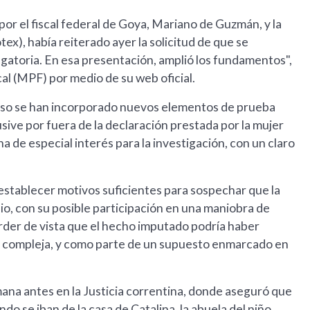
 por el fiscal federal de Goya, Mariano de Guzmán, y la
x), había reiterado ayer la solicitud de que se
gatoria. En esa presentación, amplió los fundamentos",
cal (MPF) por medio de su web oficial.
 caso se han incorporado nuevos elementos de prueba
usive por fuera de la declaración prestada por la mujer
a de especial interés para la investigación, con un claro
 establecer motivos suficientes para sospechar que la
o, con su posible participación en una maniobra de
erder de vista que el hecho imputado podría haber
o compleja, y como parte de un supuesto enmarcado en
mana antes en la Justicia correntina, donde aseguró que
do se iban de la casa de Catalina, la abuela del niño,