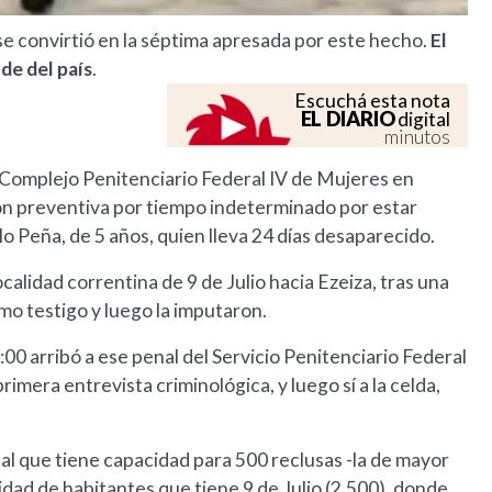
se convirtió en la séptima apresada por este hecho.
El
nde del país
.
Escuchá esta nota
EL DIARIO
digital
minutos
 Complejo Penitenciario Federal IV de Mujeres en
sión preventiva por tiempo indeterminado por estar
o Peña, de 5 años, quien lleva 24 días desaparecido.
calidad correntina de 9 de Julio hacia Ezeiza, tras una
mo testigo y luego la imputaron.
:00 arribó a ese penal del Servicio Penitenciario Federal
primera entrevista criminológica, y luego sí a la celda,
nal que tiene capacidad para 500 reclusas -la de mayor
idad de habitantes que tiene 9 de Julio (2.500), donde