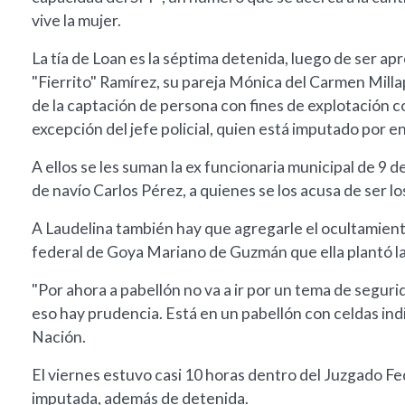
vive la mujer.
La tía de Loan es la séptima detenida, luego de ser a
"Fierrito" Ramírez, su pareja Mónica del Carmen Millap
de la captación de persona con fines de explotación c
excepción del jefe policial, quien está imputado por 
A ellos se les suman la ex funcionaria municipal de 9 de
de navío Carlos Pérez, a quienes se los acusa de ser l
A Laudelina también hay que agregarle el ocultamiento
federal de Goya Mariano de Guzmán que ella plantó la f
"Por ahora a pabellón no va a ir por un tema de segurid
eso hay prudencia. Está en un pabellón con celdas indiv
Nación.
El viernes estuvo casi 10 horas dentro del Juzgado F
imputada, además de detenida.