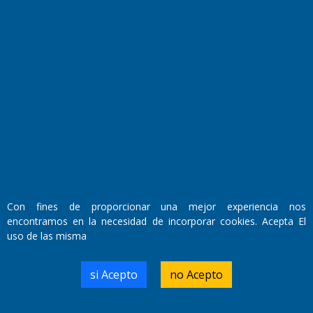
Fundado por el
Doctor Antonio Nemesio
Primera edición: Domingo 3 de Mayo de 1992
Miembro de ADIRA,ADEPA y CPPAL
Propietario: El Diario SRL
Director Periodístico:
Walter René Goñi
Con fines de proporcionar una mejor experiencia nos
encontramos en la necesidad de incorporar cookies. Acepta El
uso de las misma
Domicilio Legal: José Ingenieros 855,
Santa Rosa, La Pampa.
Número de Registro DNDA:
si Acepto
no Acepto
RL-2019-55551274-APN-DNDA#MJ
Edición #
9421
Fecha de Edición:
10/08/2026