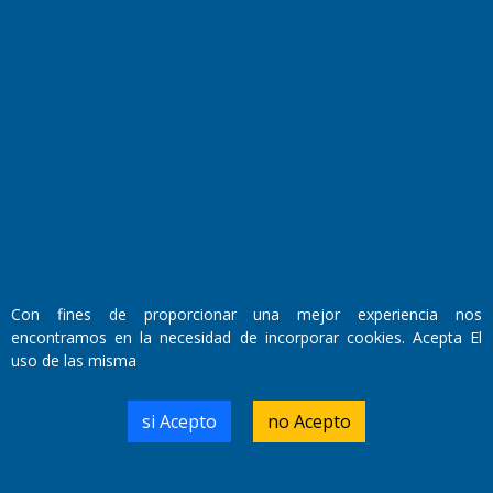
Fundado por el
Doctor Antonio Nemesio
Primera edición: Domingo 3 de Mayo de 1992
Miembro de ADIRA,ADEPA y CPPAL
Propietario: El Diario SRL
Director Periodístico:
Con fines de proporcionar una mejor experiencia nos
Walter René Goñi
encontramos en la necesidad de incorporar cookies. Acepta El
uso de las misma
Domicilio Legal: José Ingenieros 855,
si Acepto
no Acepto
Santa Rosa, La Pampa.
Número de Registro DNDA:
RL-2019-55551274-APN-DNDA#MJ
Edición #
9420