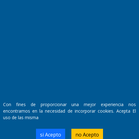
Fundado por el
Doctor Antonio Nemesio
Primera edición: Domingo 3 de Mayo de 1992
Miembro de ADIRA,ADEPA y CPPAL
Propietario: El Diario SRL
Director Periodístico:
Con fines de proporcionar una mejor experiencia nos
Walter René Goñi
encontramos en la necesidad de incorporar cookies. Acepta El
uso de las misma
Domicilio Legal: José Ingenieros 855,
si Acepto
no Acepto
Santa Rosa, La Pampa.