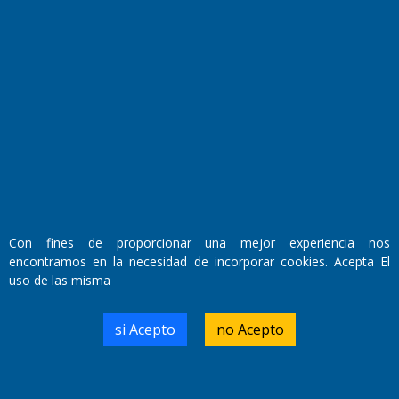
Fundado por el
Doctor Antonio Nemesio
Con fines de proporcionar una mejor experiencia nos
Primera edición: Domingo 3 de Mayo de 1992
encontramos en la necesidad de incorporar cookies. Acepta El
Miembro de ADIRA,ADEPA y CPPAL
Propietario: El Diario SRL
uso de las misma
Director Periodístico:
Walter René Goñi
si Acepto
no Acepto
Domicilio Legal: José Ingenieros 855,
Santa Rosa, La Pampa.