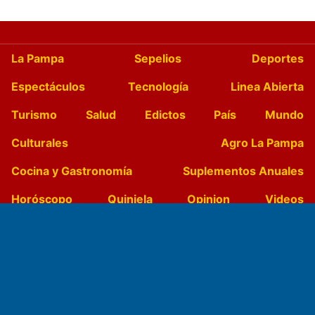
La Pampa
Sepelios
Deportes
Espectáculos
Tecnología
Linea Abierta
Turismo
Salud
Edictos
País
Mundo
Culturales
Agro La Pampa
Cocina y Gastronomía
Suplementos Anuales
Horóscopo
Quiniela
Opinion
Videos
Farmacias de turno
Entre Pocillos
Transmisiones en vivo
El Diario de Papel en DIGITAL