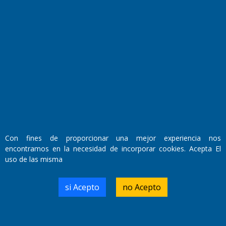
Fundado por el
Doctor Antonio Nemesio
Primera edición: Domingo 3 de Mayo de 1992
Miembro de ADIRA,ADEPA y CPPAL
Propietario: El Diario SRL
Director Periodístico:
Walter René Goñi
Con fines de proporcionar una mejor experiencia nos
encontramos en la necesidad de incorporar cookies. Acepta El
uso de las misma
Domicilio Legal: José Ingenieros 855,
Santa Rosa, La Pampa.
Número de Registro DNDA:
si Acepto
no Acepto
RL-2019-55551274-APN-DNDA#MJ
Edición #
9420
Fecha de Edición:
9/08/2026
Fecha de Inicio: 19/10/2000