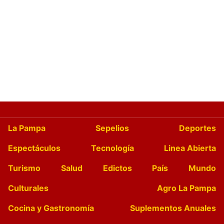
La Pampa
Sepelios
Deportes
Espectáculos
Tecnología
Linea Abierta
Turismo
Salud
Edictos
País
Mundo
Culturales
Agro La Pampa
Cocina y Gastronomía
Suplementos Anuales