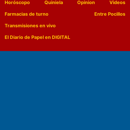
Horóscopo
Quiniela
Opinion
Videos
Farmacias de turno
Entre Pocillos
Transmisiones en vivo
El Diario de Papel en DIGITAL
Fundado por el
Doctor Antonio Nemesio
Primera edición: Domingo 3 de Mayo de 1992