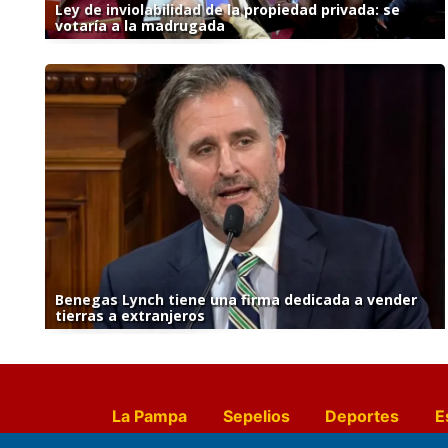
Ley de inviolabilidad de la propiedad privada: se
votaría a la madrugada
Benegas Lynch tiene una firma dedicada a vender
tierras a extranjeros
La Pampa
Sepelios
Deportes
E