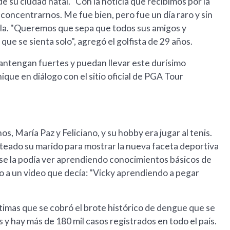
e su ciudad natal. "Con la noticia que recibimos por la
 concentrarnos. Me fue bien, pero fue un día raro y sin
ola. "Queremos que sepa que todos sus amigos y
e se sienta solo", agregó el golfista de 29 años.
 mantengan fuertes y puedan llevar este durísimo
ue en diálogo con el sitio oficial de PGA Tour
s, María Paz y Feliciano, y su hobby era jugar al tenis.
teado su marido para mostrar la nueva faceta deportiva
n se la podía ver aprendiendo conocimientos básicos de
 a un video que decía: "Vicky aprendiendo a pegar
ctimas que se cobró el brote histórico de dengue que se
s y hay más de 180 mil casos registrados en todo el país.