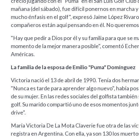
creció jugando con el "Puma" en el San Luis Golf Club d
mañana (del sábado), fue difícil ponernos en marcha y
mucho énfasis en el golf", expresó Jaime López Rivar
compañeros están aquí pensando en él. No queremos qu
"Hay que pedir a Dios por él y su familia para que se
momento de la mejor manera posible", comentó Echeniq
Américas.
La familia de la esposa de Emilio "Puma" Domínguez
Victoria nació el 13 de abril de 1990. Tenía dos hermano
"Nunca es tarde para aprender algo nuevo", había pos
de su mujer. En las redes sociales del golfista tambié
golf. Su marido compartió uno de esos momentos junto
drive".
María Victoria De La Mota Claverie fue otra de las ví
registra en Argentina. Con ella, ya son 130 los muerto