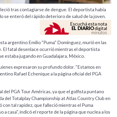
lleció tras contagiarse de dengue. El deportista había
se enteró del rápido deterioro de salud de la joven.
Escuchá esta nota
EL DIARIO
digital
minutos
fista argentino Emilio "Puma" Domínguez, murió en las
 El fatal desenlace ocurrió mientras el deportista
que estaba jugando en Guadalajara, México.
 quienes expresaron su profundo dolor. "Estamos en
rgentino Rafael Echenique a la página oficial del PGA
cial del PGA Tour Américas, ya que el golfista puntano
da del Totalplay Championship at Atlas Country Club en
ó con tal rapidez, que falleció mientras el Puma
o a casa", indicó el reporte de la página que nuclea a los