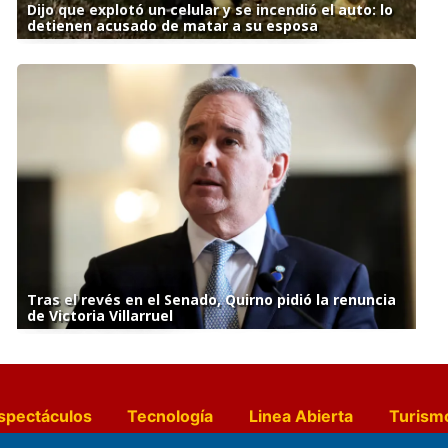
Dijo que explotó un celular y se incendió el auto: lo
detienen acusado de matar a su esposa
Tras el revés en el Senado, Quirno pidió la renuncia
de Victoria Villarruel
spectáculos
Tecnología
Linea Abierta
Turism