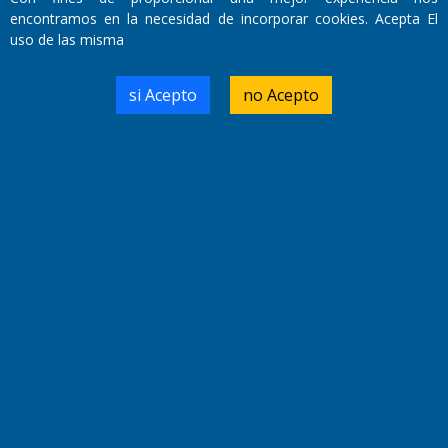
encontramos en la necesidad de incorporar cookies. Acepta El
uso de las misma
Domicilio Legal: José Ingenieros 855,
Santa Rosa, La Pampa.
si Acepto
no Acepto
Número de Registro DNDA:
RL-2019-55551274-APN-DNDA#MJ
Edición #
9417
Fecha de Edición:
6/08/2026
Fecha de Inicio: 19/10/2000
Director General de Contenidos:
Dr. Jorge Ricardo Nemesio
Redacción, Administración,
Oficina Comercial y Planta Impresora:
José Ingenieros 855,
Santa Rosa, La Pampa, Argentina.
Tel: (02954) 411117/18/19/20
Cel: +54 2954 535213