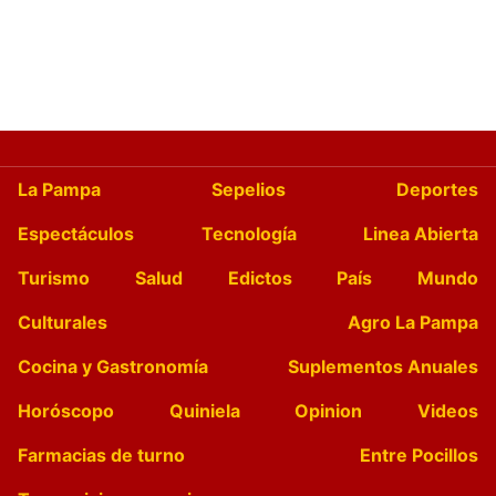
La Pampa
Sepelios
Deportes
Espectáculos
Tecnología
Linea Abierta
Turismo
Salud
Edictos
País
Mundo
Culturales
Agro La Pampa
Cocina y Gastronomía
Suplementos Anuales
Horóscopo
Quiniela
Opinion
Videos
Farmacias de turno
Entre Pocillos