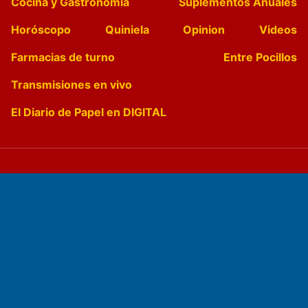
Cocina y Gastronomía
Suplementos Anuales
Horóscopo
Quiniela
Opinion
Videos
Farmacias de turno
Entre Pocillos
Transmisiones en vivo
El Diario de Papel en DIGITAL