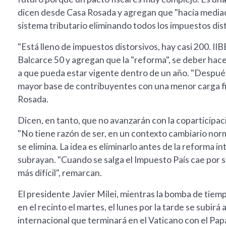
dicen desde Casa Rosada y agregan que "hacia mediado
sistema tributario eliminando todos los impuestos dis
"Está lleno de impuestos distorsivos, hay casi 200. II
Balcarce 50 y agregan que la "reforma", se deber hacer
a que pueda estar vigente dentro de un año. "Después
mayor base de contribuyentes con una menor carga fisc
Rosada.
Dicen, en tanto, que no avanzarán con la coparticipac
"No tiene razón de ser, en un contexto cambiario norm
se elimina. La idea es eliminarlo antes de la reforma in
subrayan. "Cuando se salga el Impuesto País cae por sí
más difícil", remarcan.
El presidente Javier Milei, mientras la bomba de tiemp
en el recinto el martes, el lunes por la tarde se subirá
internacional que terminará en el Vaticano con el Pa