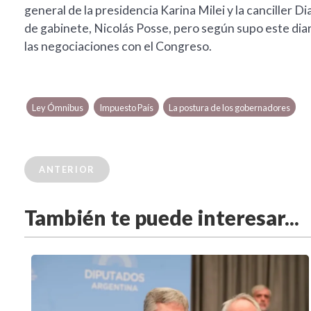
general de la presidencia Karina Milei y la canciller Di
de gabinete, Nicolás Posse, pero según supo este diar
las negociaciones con el Congreso.
Ley Ómnibus
Impuesto País
La postura de los gobernadores
ANTERIOR
También te puede interesar...