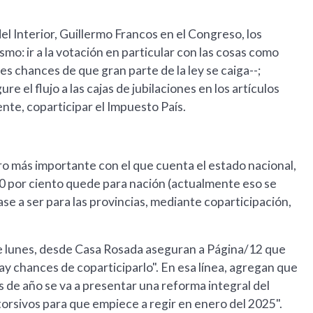
del Interior, Guillermo Francos en el Congreso, los
ismo: ir a la votación en particular con las cosas como
es chances de que gran parte de la ley se caiga--;
e el flujo a las cajas de jubilaciones en los artículos
nte, coparticipar el Impuesto País.
ro más importante con el que cuenta el estado nacional,
70 por ciento quede para nación (actualmente eso se
pase a ser para las provincias, mediante coparticipación,
ste lunes, desde Casa Rosada aseguran a Página/12 que
 hay chances de coparticiparlo". En esa línea, agregan que
s de año se va a presentar una reforma integral del
torsivos para que empiece a regir en enero del 2025".