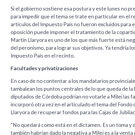
Si el gobierno sostiene esa postura y este lunes no p
para impedir que el tema se trate en particular en el
artículos del Impuesto País no fueron excluidos para el
oposición puede imponer el tratamiento de la copart
Martín Llaryora es uno de los que más fuerte está neg
del peronismo, para lograr sus objetivos. Ya tendría lo
Impuesto País en el recinto.
Facultades y privatizaciones
En caso de no contentar a los mandatarios provinciales
tambalean los puntos centrales de lo que queda de la 
diputados de Córdoba podrían no votarle a Milei las f
incorporó otra vez en el articulado el tema del Fondo 
Llaryora de recuperar fondos para las Cajas de Jubilac
"No quedará como está en el dictamen. Es un toma y da
también habrían dado la negativa a Milei es a la venta d