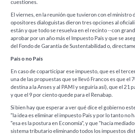
cuestiones.
El viernes, en la reunión que tuvieron con el ministro 
opositores dialoguistas dieron tres opciones al oficial
están y que todo se resuelva en el recinto --con grand
aprobar por un año más el Impuesto País y que se asegur
del Fondo de Garantía de Sustentabilidad o, directame
País o no País
En caso de coparticipar ese impuesto, que es el terce
una de las propuestas que se llevó Francos es que el 
destina a la Anses y al PAMI y seguiría así), que el 21 
y que el 9 por ciento quede para el Renabap.
Si bien hay que esperar a ver qué dice el gobierno e
"la idea es eliminar el impuesto País y por lo tanto no
"esa es la postura en Economía", y que "hacia mediado
sistema tributario eliminando todos los impuestos dis