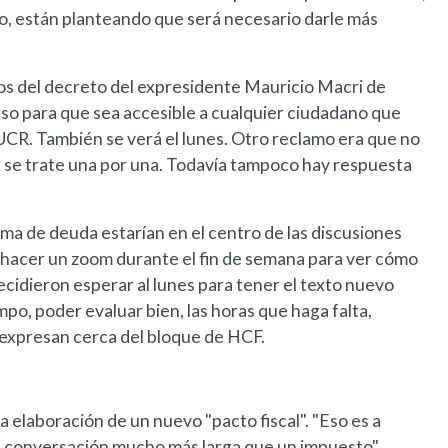
o, están planteando que será necesario darle más
ros del decreto del expresidente Mauricio Macri de
so para que sea accesible a cualquier ciudadano que
UCR. También se verá el lunes. Otro reclamo era que no
e se trate una por una. Todavía tampoco hay respuesta
toma de deuda estarían en el centro de las discusiones
 hacer un zoom durante el fin de semana para ver cómo
ecidieron esperar al lunes para tener el texto nuevo
mpo, poder evaluar bien, las horas que haga falta,
, expresan cerca del bloque de HCF.
a elaboración de un nuevo "pacto fiscal". "Eso es a
a conversación mucho más larga que un impuesto",