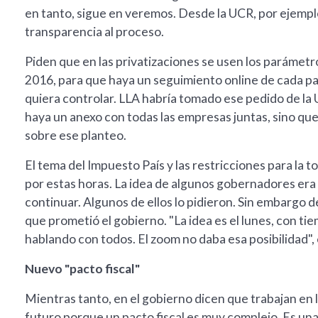
en tanto, sigue en veremos. Desde la UCR, por ejempl
transparencia al proceso.
Piden que en las privatizaciones se usen los parámet
2016, para que haya un seguimiento online de cada pa
quiera controlar. LLA habría tomado ese pedido de la 
haya un anexo con todas las empresas juntas, sino qu
sobre ese planteo.
El tema del Impuesto País y las restricciones para la 
por estas horas. La idea de algunos gobernadores era
continuar. Algunos de ellos lo pidieron. Sin embargo d
que prometió el gobierno. "La idea es el lunes, con tie
hablando con todos. El zoom no daba esa posibilidad"
Nuevo "pacto fiscal"
Mientras tanto, en el gobierno dicen que trabajan en l
futuro porque un pacto fiscal es muy complejo. Es un