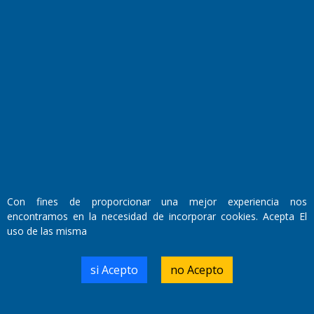
Fundado por el
Doctor Antonio Nemesio
Primera edición: Domingo 3 de Mayo de 1992
Miembro de ADIRA,ADEPA y CPPAL
Propietario: El Diario SRL
Director Periodístico:
Con fines de proporcionar una mejor experiencia nos
Walter René Goñi
encontramos en la necesidad de incorporar cookies. Acepta El
uso de las misma
Domicilio Legal: José Ingenieros 855,
si Acepto
no Acepto
Santa Rosa, La Pampa.
Número de Registro DNDA:
RL-2019-55551274-APN-DNDA#MJ
Edición #
9418