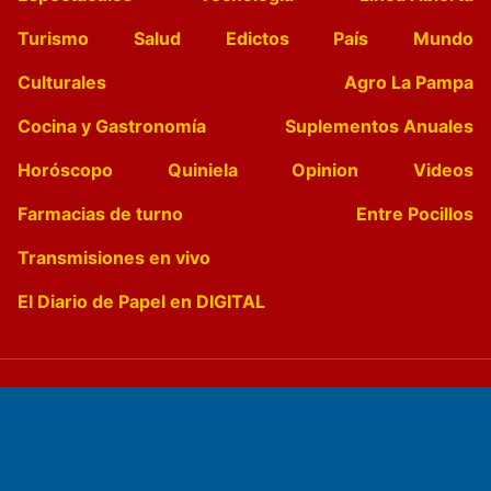
Turismo
Salud
Edictos
País
Mundo
Culturales
Agro La Pampa
Cocina y Gastronomía
Suplementos Anuales
Horóscopo
Quiniela
Opinion
Videos
Farmacias de turno
Entre Pocillos
Transmisiones en vivo
El Diario de Papel en DIGITAL