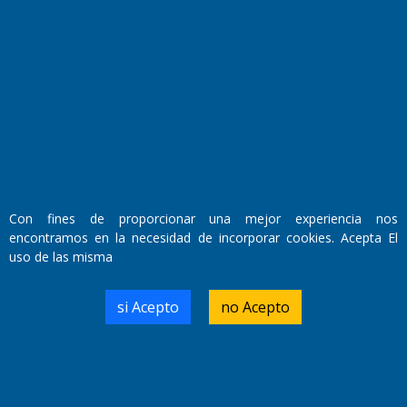
Fundado por el
Doctor Antonio Nemesio
Primera edición: Domingo 3 de Mayo de 1992
Miembro de ADIRA,ADEPA y CPPAL
Propietario: El Diario SRL
Director Periodístico:
Walter René Goñi
Con fines de proporcionar una mejor experiencia nos
encontramos en la necesidad de incorporar cookies. Acepta El
uso de las misma
Domicilio Legal: José Ingenieros 855,
Santa Rosa, La Pampa.
Número de Registro DNDA:
si Acepto
no Acepto
RL-2019-55551274-APN-DNDA#MJ
Edición #
9418
Fecha de Edición:
7/08/2026
Fecha de Inicio: 19/10/2000