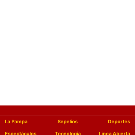
La Pampa
Sepelios
Deportes
Espectáculos
Tecnología
Linea Abierta