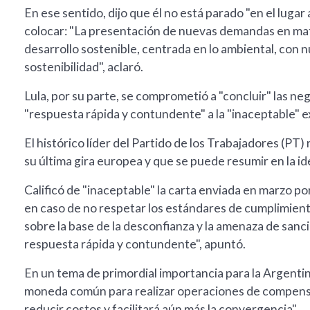
En ese sentido, dijo que él no está parado "en el lugar
colocar: "La presentación de nuevas demandas en mater
desarrollo sostenible, centrada en lo ambiental, con n
sostenibilidad", aclaró.
Lula, por su parte, se comprometió a "concluir" las ne
"respuesta rápida y contundente" a la "inaceptable" 
El histórico líder del Partido de los Trabajadores (P
su última gira europea y que se puede resumir en la id
Calificó de "inaceptable" la carta enviada en marzo po
en caso de no respetar los estándares de cumplimient
sobre la base de la desconfianza y la amenaza de san
respuesta rápida y contundente", apuntó.
En un tema de primordial importancia para la Argentin
moneda común para realizar operaciones de compensa
reducir costos y facilitará aún más la convergencia".