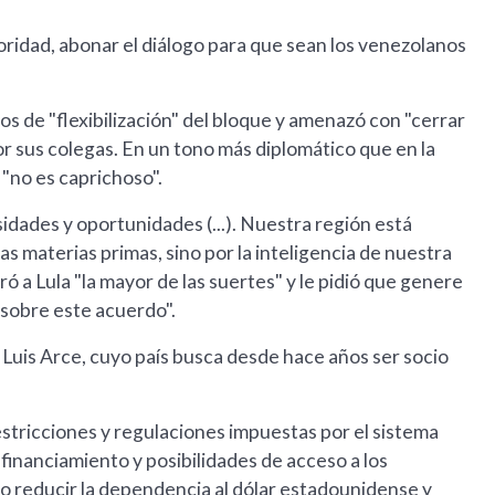
oridad, abonar el diálogo para que sean los venezolanos
os de "flexibilización" del bloque y amenazó con "cerrar
or sus colegas. En un tono más diplomático que en la
"no es caprichoso".
ades y oportunidades (...). Nuestra región está
s materias primas, sino por la inteligencia de nuestra
ró a Lula "la mayor de las suertes" y le pidió que genere
sobre este acuerdo".
 Luis Arce, cuyo país busca desde hace años ser socio
stricciones y regulaciones impuestas por el sistema
financiamiento y posibilidades de acceso a los
io reducir la dependencia al dólar estadounidense y