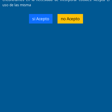
Miembro de ADIRA,ADEPA y CPPAL
uso de las misma
Propietario: El Diario SRL
Director Periodístico:
Walter René Goñi
si Acepto
no Acepto
Domicilio Legal: José Ingenieros 855,
Santa Rosa, La Pampa.
Número de Registro DNDA:
RL-2019-55551274-APN-DNDA#MJ
Edición #
9418
Fecha de Edición:
7/08/2026
Fecha de Inicio: 19/10/2000
Director General de Contenidos:
Dr. Jorge Ricardo Nemesio
Redacción, Administración,
Oficina Comercial y Planta Impresora:
José Ingenieros 855,
Santa Rosa, La Pampa, Argentina.
Tel: (02954) 411117/18/19/20