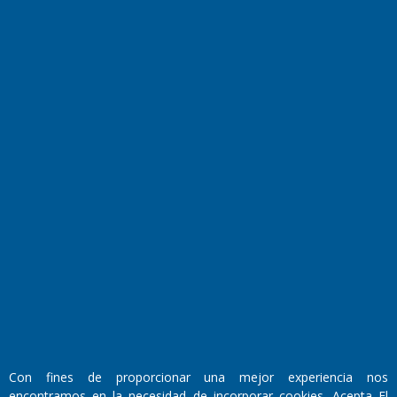
Farmacias de turno
Entre Pocillos
Transmisiones en vivo
El Diario de Papel en DIGITAL
Fundado por el
Doctor Antonio Nemesio
Con fines de proporcionar una mejor experiencia nos
Primera edición: Domingo 3 de Mayo de 1992
encontramos en la necesidad de incorporar cookies. Acepta El