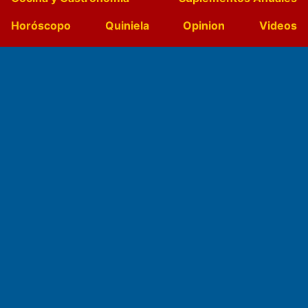
Horóscopo
Quiniela
Opinion
Videos
Farmacias de turno
Entre Pocillos
Transmisiones en vivo
El Diario de Papel en DIGITAL