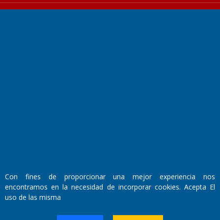
Fundado por el
Doctor Antonio Nemesio
Primera edición: Domingo 3 de Mayo de 1992
Miembro de ADIRA,ADEPA y CPPAL
Propietario: El Diario SRL
Director Periodístico:
Walter René Goñi
Con fines de proporcionar una mejor experiencia nos
encontramos en la necesidad de incorporar cookies. Acepta El
uso de las misma
Domicilio Legal: José Ingenieros 855,
Santa Rosa, La Pampa.